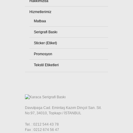
Hakkımızda
Hizmetlerimiz
Matbaa
Serigrafi Baskı
Sticker (Etiket)
Promosyon
Tekstil Etiketleri
Davutpaşa Cad. Emintaş Kazım Dinçol San. Sit.
No:97, 34010, Topkapı / İSTANBUL
Tel. : 0212 544 43 78
Fax : 0212 674 56 47