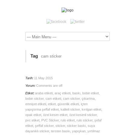
Tag
cam sticker
Tarih:
11 May 2015
Yorum:
Comments are off
Etiket:
araba etiketi
,
araç etiketi
,
baskı
,
bobin etiket
,
bobin sticker
,
cam etiketi
,
cam sticker
,
çıkartma
,
emniyet etiketi
,
etiket
,
güvenlik etiketi
,
içten
yapıştırma şeffaf etiket
,
kaliteli sticker
,
kırılgan etiket
,
opak etiket
,
özel kesim etiket
,
özel kesimli sticker
,
pvc etiket
,
PVC Sticker
,
rulo etiket
,
rulo sticker
,
şefaf
etiket
,
şeffaf sticker
,
sticker
,
sticker baskı
,
suya
dayanıklı sticker
,
tersten baskı
,
yapışkan
,
yırtılmaz