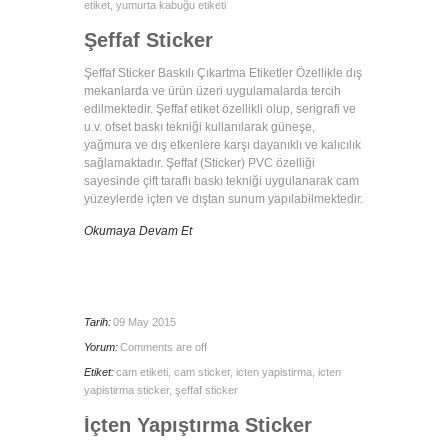
etiket
,
yumurta kabuğu etiketi
Şeffaf Sticker
Şeffaf Sticker Baskılı Çıkartma Etiketler Özellikle dış
mekanlarda ve ürün üzeri uygulamalarda tercih
edilmektedir. Şeffaf etiket özellikli olup, serigrafi ve
u.v. ofset baskı tekniği kullanılarak güneşe,
yağmura ve dış etkenlere karşı dayanıklı ve kalıcılık
sağlamaktadır. Şeffaf (Sticker) PVC özelliği
sayesinde çift taraflı baskı tekniği uygulanarak cam
yüzeylerde içten ve dıştan sunum yapılabilmektedir.
Okumaya Devam Et
Tarih:
09 May 2015
Yorum:
Comments are off
Etiket:
cam etiketi
,
cam sticker
,
icten yapistirma
,
icten
yapistirma sticker
,
şeffaf sticker
İçten Yapıştırma Sticker