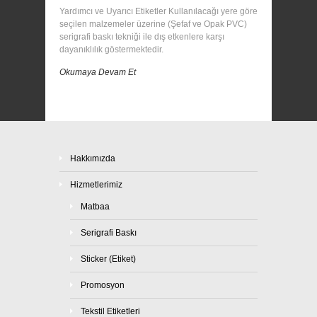
Yardımcı ve Uyarıcı Etiketler Kullanılacağı yere göre
seçilen malzemeler üzerine (Şefaf ve Opak PVC)
serigrafi baskı tekniği ile dış etkenlere karşı
dayanıklılık göstermektedir.
Okumaya Devam Et
Hakkımızda
Hizmetlerimiz
Matbaa
Serigrafi Baskı
Sticker (Etiket)
Promosyon
Tekstil Etiketleri