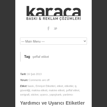
Tag
şeffaf etiket
Tarih:
16 Şub 2013
Yorum:
Comments are off
Etiket:
baskı
,
Emniyet Etiketleri
,
etiket
,
etiketler
,
iş
güvenliği
,
makina etiketi
,
makine etiketi
,
şeffaf etiket
,
serigrafi
,
sticker
,
uyarıcı
,
yapışkanlı
,
yardımcı
Yardımcı ve Uyarıcı Etiketler