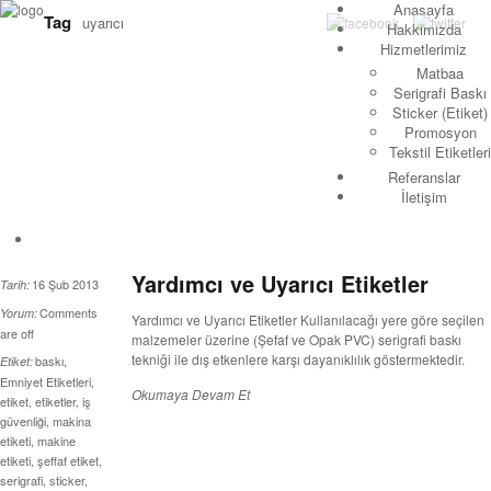
Anasayfa
Tag
uyarıcı
Hakkımızda
Hizmetlerimiz
Matbaa
Serigrafi Baskı
Sticker (Etiket)
Promosyon
Tekstil Etiketleri
Referanslar
İletişim
Yardımcı ve Uyarıcı Etiketler
16 Şub 2013
Tarih:
Comments
Yorum:
Yardımcı ve Uyarıcı Etiketler Kullanılacağı yere göre seçilen
are off
malzemeler üzerine (Şefaf ve Opak PVC) serigrafi baskı
tekniği ile dış etkenlere karşı dayanıklılık göstermektedir.
baskı
,
Etiket:
Emniyet Etiketleri
,
Okumaya Devam Et
etiket
,
etiketler
,
iş
güvenliği
,
makina
etiketi
,
makine
etiketi
,
şeffaf etiket
,
serigrafi
,
sticker
,