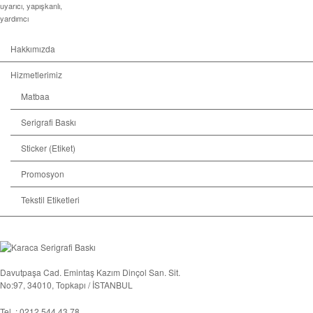
uyarıcı
,
yapışkanlı
,
yardımcı
Hakkımızda
Hizmetlerimiz
Matbaa
Serigrafi Baskı
Sticker (Etiket)
Promosyon
Tekstil Etiketleri
Davutpaşa Cad. Emintaş Kazım Dinçol San. Sit.
No:97, 34010, Topkapı / İSTANBUL
Tel. : 0212 544 43 78