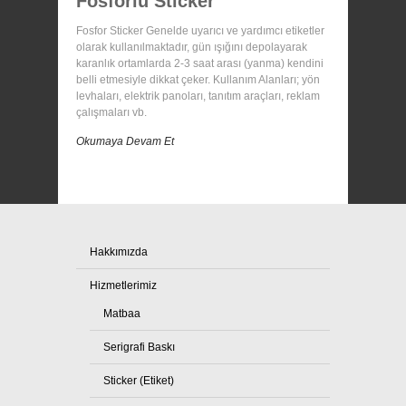
Fosforlu Sticker
Fosfor Sticker Genelde uyarıcı ve yardımcı etiketler
olarak kullanılmaktadır, gün ışığını depolayarak
karanlık ortamlarda 2-3 saat arası (yanma) kendini
belli etmesiyle dikkat çeker. Kullanım Alanları; yön
levhaları, elektrik panoları, tanıtım araçları, reklam
çalışmaları vb.
Okumaya Devam Et
Hakkımızda
Hizmetlerimiz
Matbaa
Serigrafi Baskı
Sticker (Etiket)