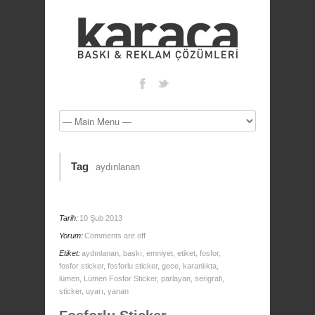
Tag
aydınlanan
Tarih:
10 Şub 2013
Yorum:
Comments are off
Etiket:
aydınlanan
,
baskı
,
emniyet
,
etiket
,
fosfor
,
fosfor sticker
,
fosforlu sticker
,
gece
,
karanlıkta
,
lümen
,
Lümen Fosfor Sticker
,
parlayan
,
serigrafi
,
sticker
,
uyarı
,
yanan