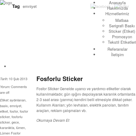
Anasayfa
Tag
emniyet
Hakkımızda
Hizmetlerimiz
Matbaa
Serigrafi Baskı
Sticker (Etiket)
Promosyon
Tekstil Etiketleri
Referanslar
İletişim
Fosforlu Sticker
10 Şub 2013
Tarih:
Comments
Yorum:
Fosfor Sticker Genelde uyarıcı ve yardımcı etiketler olarak
are off
kullanılmaktadır, gün ışığını depolayarak karanlık ortamlarda
2-3 saat arası (yanma) kendini belli etmesiyle dikkat çeker.
aydınlanan
,
Etiket:
Kullanım Alanları; yön levhaları, elektrik panoları, tanıtım
baskı
,
emniyet
,
araçları, reklam çalışmaları vb.
etiket
,
fosfor
,
fosfor
sticker
,
fosforlu
Okumaya Devam Et
sticker
,
gece
,
karanlıkta
,
lümen
,
Lümen Fosfor