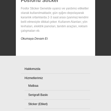
Fosforlu Sticker
Fosfor Sticker Genelde uyarıcı ve yardımcı etiketler
olarak kullanılmaktadır, gün ışığını depolayarak
karanlık ortamlarda 2-3 saat arası (yanma) kendini
belli etmesiyle dikkat çeker. Kullanım Alanları; yön
levhaları, elektrik panoları, tanıtım araçları, reklam
çalışmaları vb.
Okumaya Devam Et
Hakkımızda
Hizmetlerimiz
Matbaa
Serigrafi Baskı
Sticker (Etiket)