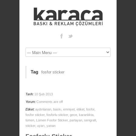
Tag
fosfor sticker
Tarih:
10 Şub 2013
Yorum:
Comments are off
Etiket:
aydınlanan
,
baskı
,
emniyet
,
etiket
,
fosfor
,
fosfor sticker
,
fosforlu sticker
,
gece
,
karanlıkta
,
lümen
,
Lümen Fosfor Sticker
,
parlayan
,
serigrafi
,
sticker
,
uyarı
,
yanan